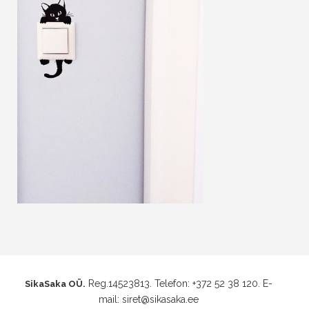
Reg.14523813. Telefon: +372 52 38 120. E-
SikaSaka OÜ.
mail: siret@sikasaka.ee